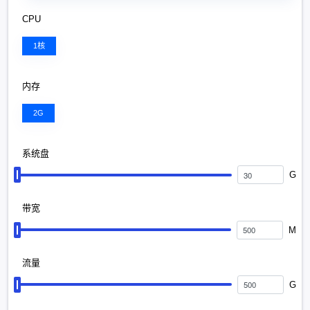
CPU
1核
内存
2G
系统盘
G
带宽
M
流量
G