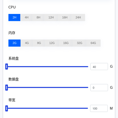
CPU
2H
4H
8H
12H
16H
24H
内存
2G
4G
8G
12G
16G
32G
64G
系统盘
G
数据盘
G
带宽
M