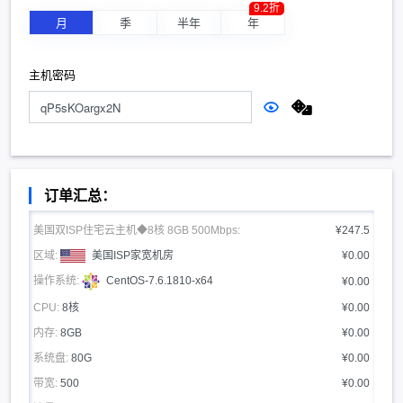
9.2折
月
季
半年
年
主机密码
订单汇总：
美国双ISP住宅云主机◆8核 8GB 500Mbps:
¥247.5
区域:
美国ISP家宽机房
¥0.00
操作系统:
CentOS-7.6.1810-x64
¥0.00
CPU:
8核
¥0.00
内存:
8GB
¥0.00
系统盘:
80G
¥0.00
带宽:
500
¥0.00