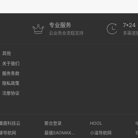
专业服务
7*24
云业务全流程支持
多渠道
其他
关于我们
服务条款
隐私政策
注册协议
麋鹿科技云
聚合登录
HOOL
睿导航网
最骚SAOMAX演示站
小温导航网