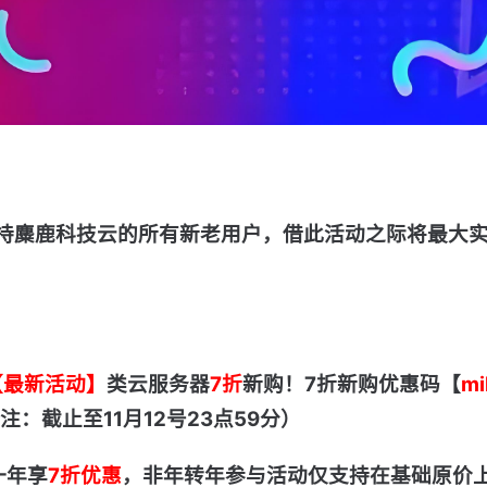
持麋鹿科技云的所有新老用户，借此活动之际将最大
【最新活动】
类云服务器
7折
新购！
7折新购优惠码【
mi
注：截止至11月12号23点59分）
一年享
7折优惠
，非年转年参与活动仅支持在基础
原价