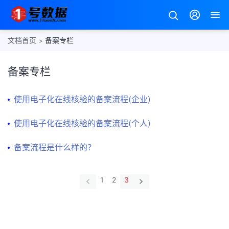
文档首页
备案专栏
>
备案专栏
使用电子化在线核验的备案流程(企业)
备
案
使用电子化在线核验的备案流程(个人)
专
常
栏
备案流程是什么样的？
用
代
经
码
验
1
2
3
分
站
享
内
条
基