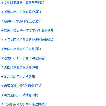
7
宁波服务器节点紧急故障通知
5
香港机房IP段临时维护通知
1
绍兴BGP机房下架迁移通知
7
麋鹿科技云2025年春节假期服务通知
7
关于美国机柜升级维护迁移结束通知
5
美国机柜升级维护迁移通知
8
香港CN2 GIA节点下架迁移通知
8
美国轻量服务器迁移通知
9
湖北机房电力维护通知
4
自营香港加速CDN维护通知
1
月满迎国庆，浓情惠中秋
2
北京机房网络扩容升级维护通知