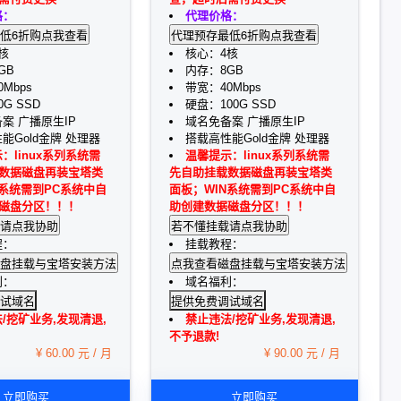
格：
代理价格：
核
核心：4核
GB
内存：8GB
Mbps
带宽：40Mbps
G SSD
硬盘：100G SSD
案 广播原生IP
域名免备案 广播原生IP
能Gold金牌 处理器
搭载高性能Gold金牌 处理器
：linux系列系统需
温馨提示：linux系列系统需
数据磁盘再装宝塔类
先自助挂载数据磁盘再装宝塔类
N系统需到PC系统中自
面板；WIN系统需到PC系统中自
磁盘分区！！！
助创建数据磁盘分区！！！
程：
挂载教程：
利：
域名福利：
试域名
提供免费调试域名
/挖矿业务,发现清退,
禁止违法/挖矿业务,发现清退,
不予退款!
¥ 60.00 元 / 月
¥ 90.00 元 / 月
立即购买
立即购买