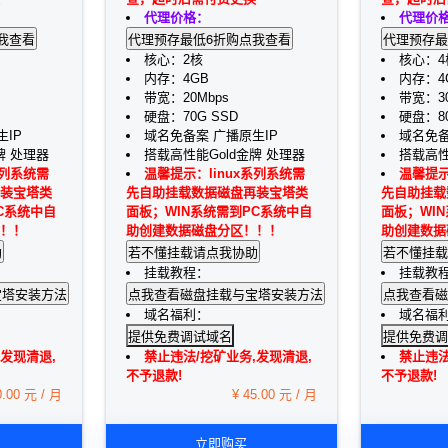
代理价格：
代理价
核心：2核
核心：4
内存：4GB
内存：4
带宽：20Mbps
带宽：30
硬盘：70G SSD
硬盘：80
IP
域名免备案 广播原生IP
域名免备
牌 处理器
搭载高性能Gold金牌 处理器
搭载高性
系列系统需
温馨提示：linux系列系统需
温馨提示
装宝塔类
先自助挂载数据磁盘再装宝塔类
先自助挂载
C系统中自
面板；WIN系统需到PC系统中自
面板；WI
！！
助创建数据磁盘分区！！！
助创建数据
挂载教程：
挂载教
域名福利：
域名福
提供免费调试域名
提供免费调
发现清退,
禁止违法/挖矿业务,发现清退,
禁止违法
不予退款!
不予退款!
0.00 元 / 月
¥ 45.00 元 / 月
立即购买