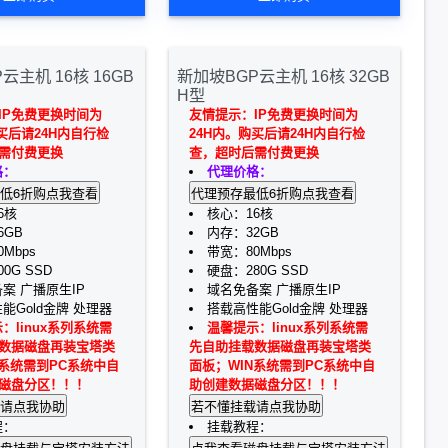
云主机 16核 16GB
新加坡BGP云主机 16核 32GB
H型
IP免费更换时间为
友情提示：IP免费更换时间为
买后请24H内自行检
24H内。购买后请24H内自行检
需付费更换
查，超时后需付费更换
格：
代理价格：
6核
核心：16核
6GB
内存：32GB
Mbps
带宽：80Mbps
0G SSD
硬盘：280G SSD
案 广播原生IP
域名免备案 广播原生IP
能Gold金牌 处理器
搭载高性能Gold金牌 处理器
：linux系列系统需
温馨提示：linux系列系统需
数据磁盘再装宝塔类
先自助挂载数据磁盘再装宝塔类
N系统需到PC系统中自
面板；WIN系统需到PC系统中自
磁盘分区！！！
助创建数据磁盘分区！！！
程：
挂载教程：