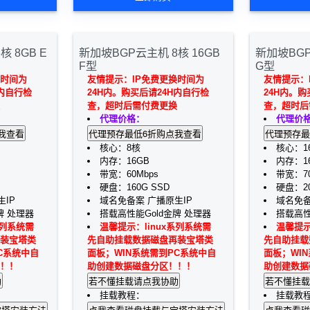
 8GB E
新加坡BGP云主机 8核 16GB
新加坡BGP
F型
G型
换时间为
友情提示：IP免费更换时间为
友情提示：
H内自行检
24H内。购买后请24H内自行检
24H内。购
查，超时后需付费更换
查，超时后
代理价格：
代理价
核心：8核
核心：1
内存：16GB
内存：1
带宽：60Mbps
带宽：70
硬盘：160G SSD
硬盘：20
IP
域名免备案 广播原生IP
域名免备
牌 处理器
搭载高性能Gold金牌 处理器
搭载高性
系列系统需
温馨提示：linux系列系统需
温馨提示
装宝塔类
先自助挂载数据磁盘再装宝塔类
先自助挂载
C系统中自
面板；WIN系统需到PC系统中自
面板；WI
！！
助创建数据磁盘分区！！！
助创建数据
挂载教程：
挂载教