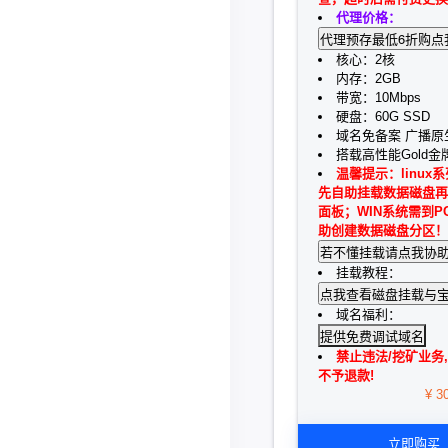
代理价格：
核心：2核
内存：2GB
带宽：10Mbps
硬盘：60G SSD
域名免备案 广播原生
搭载高性能Gold金
温馨提示：linux
先自助挂载数据磁盘再
面板；WIN系统需到P
助创建数据磁盘分区！
挂载教程：
域名福利：
提供免费调试域名
禁止违法/挖矿业务,
不予退款!
¥ 3
立即购买