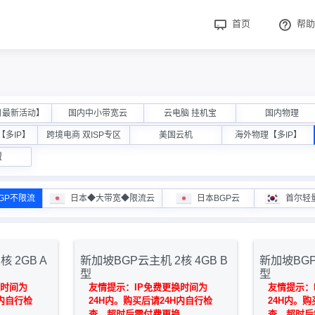
首页
帮助
月最新活动】
国内中小带宽云
云电脑 挂机宝
国内物理
多IP】
跨境电商 双ISP专区
美国云机
海外物理【多IP】
盟
GP不限流
日本◆大带宽◆限流云
日本BGP云
首尔轻
 2GB A
新加坡BGP云主机 2核 4GB B
新加坡BGP
型
型
换时间为
友情提示：IP免费更换时间为
友情提示：
H内自行检
24H内。购买后请24H内自行检
24H内。购
查，超时后需付费更换
查，超时后