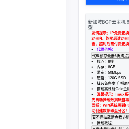
新加坡BGP云主机 8核
型
友情提示：IP免费更
24H内。购买后请24
查，超时后需付费更换
代理价格：
核心：8核
内存：8GB
带宽：50Mbps
硬盘：120G SSD
域名免备案 广播原生
搭载高性能Gold金
温馨提示：linux
先自助挂载数据磁盘再
面板；WIN系统需到P
助创建数据磁盘分区！
挂载教程：