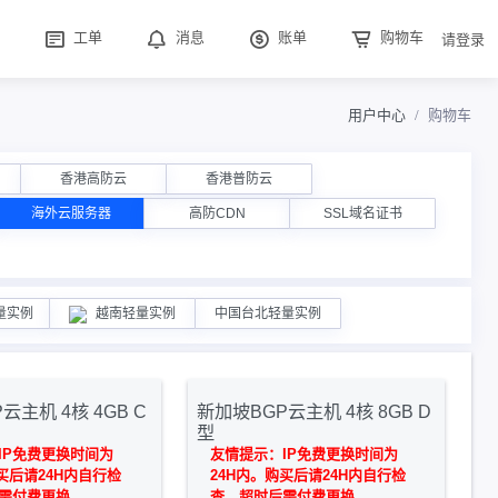
工单
消息
账单
购物车
请登录
用户中心
购物车
香港高防云
香港普防云
海外云服务器
高防CDN
SSL域名证书
量实例
越南轻量实例
中国台北轻量实例
云主机 4核 4GB C
新加坡BGP云主机 4核 8GB D
型
IP免费更换时间为
友情提示：IP免费更换时间为
买后请24H内自行检
24H内。购买后请24H内自行检
需付费更换
查，超时后需付费更换