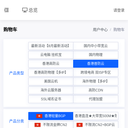
总览
请登录
购物车
用户中心
购物车
最新活动【8月最新活动】
国内中小带宽云
云电脑 挂机宝
国内物理
香港高防云
香港普防云
香港高防物理【多IP】
跨境电商 双ISP专区
产品类型
美国云机
海外物理【多IP】
海外云服务器
高防CDN
SSL域名证书
代理加盟
香港轻量BGP
香港直连★大带宽500M★限流云
产品分类
不限流金牌CN2
不限流CN2+BGP云