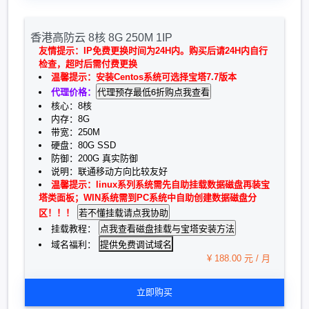
香港高防云 8核 8G 250M 1IP
友情提示：IP免费更换时间为24H内。购买后请24H内自行
检查，超时后需付费更换
温馨提示：安装Centos系统可选择宝塔7.7版本
代理价格：
核心：8核
内存：8G
带宽：250M
硬盘：80G SSD
防御：200G 真实防御
说明：联通移动方向比较友好
温馨提示：linux系列系统需先自助挂载数据磁盘再装宝
塔类面板；WIN系统需到PC系统中自助创建数据磁盘分
区！！！
挂载教程：
提供免费调试域名
域名福利：
¥ 188.00 元 / 月
立即购买