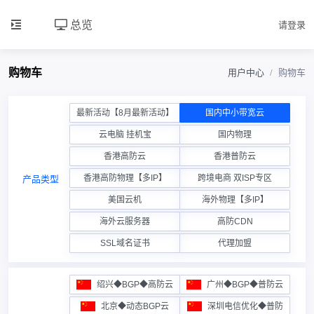
总览
请登录
购物车
用户中心
购物车
最新活动【8月最新活动】
国内中小带宽云
云电脑 挂机宝
国内物理
香港高防云
香港普防云
香港高防物理【多IP】
跨境电商 双ISP专区
产品类型
美国云机
海外物理【多IP】
海外云服务器
高防CDN
SSL域名证书
代理加盟
绍兴◆BGP◆高防云
广州◆BGP◆普防云
北京◆动态BGP云
深圳电信优化◆普防