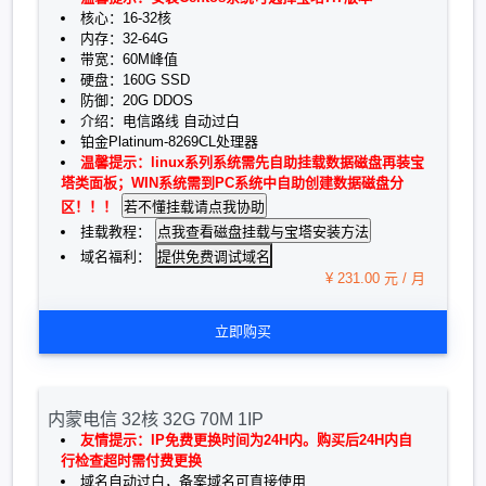
核心：16-32核
内存：32-64G
带宽：60M峰值
硬盘：160G SSD
防御：20G DDOS
介绍：电信路线 自动过白
铂金Platinum-8269CL处理器
温馨提示：linux系列系统需先自助挂载数据磁盘再装宝
塔类面板；WIN系统需到PC系统中自助创建数据磁盘分
区！！！
挂载教程：
提供免费调试域名
域名福利：
¥ 231.00 元 / 月
立即购买
内蒙电信 32核 32G 70M 1IP
友情提示：IP免费更换时间为24H内。购买后24H内自
行检查超时需付费更换
域名自动过白，备案域名可直接使用