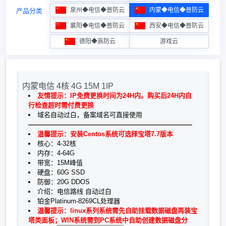
泉州◆电信◆普防云
内蒙◆电信◆普防云
产品分类
襄阳◆电信◆普防云
西安◆电信◆普防云
德阳◆高防云
游戏云
内蒙电信 4核 4G 15M 1IP
友情提示：IP免费更换时间为24H内。购买后24H内自
行检查超时需付费更换
域名自动过白，备案域名可直接使用
—————————————————————————
温馨提示：安装Centos系统可选择宝塔7.7版本
核心：4-32核
内存：4-64G
带宽：15M峰值
硬盘：60G SSD
防御：20G DDOS
介绍：电信路线 自动过白
铂金Platinum-8269CL处理器
温馨提示：linux系列系统需先自助挂载数据磁盘再装宝
塔类面板；WIN系统需到PC系统中自助创建数据磁盘分