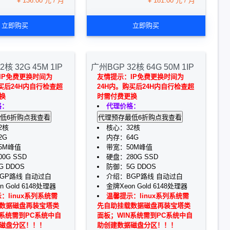
¥ 136.00 元 / 月
¥ 181.00 元 / 月
立即购买
立即购买
核 32G 45M 1IP
广州BGP 32核 64G 50M 1IP
IP免费更换时间为
友情提示：IP免费更换时间为
买后24H内自行检查超
24H内。购买后24H内自行检查超
换
时需付费更换
格：
代理价格：
2核
核心：32核
2G
内存：64G
5M峰值
带宽：50M峰值
0G SSD
硬盘：280G SSD
 DDOS
防御：5G DDOS
GP路线 自动过白
介绍：BGP路线 自动过白
n Gold 6148处理器
金牌Xeon Gold 6148处理器
：linux系列系统需
温馨提示：linux系列系统需
数据磁盘再装宝塔类
先自助挂载数据磁盘再装宝塔类
N系统需到PC系统中自
面板；WIN系统需到PC系统中自
磁盘分区！！！
助创建数据磁盘分区！！！