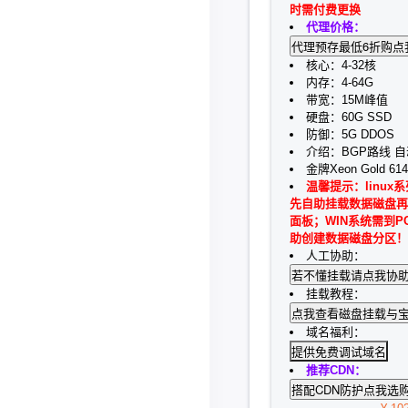
时需付费更换
代理价格：
核心：4-32核
内存：4-64G
带宽：15M峰值
硬盘：60G SSD
防御：5G DDOS
介绍：BGP路线 
金牌Xeon Gold 6
温馨提示：linux
先自助挂载数据磁盘再
面板；WIN系统需到P
助创建数据磁盘分区！
人工协助：
挂载教程：
域名福利：
提供免费调试域名
推荐CDN：