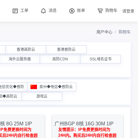
工单
消息
账单
购物车
请登录
用户中心
购物车
香港高防云
香港普防云
海外云服务器
高防CDN
SSL域名证书
电信优化◆普防
泉州◆电信◆普防云
阳◆高防云
游戏云
 8G 25M 1IP
广州BGP 8核 16G 30M 1IP
IP免费更换时间为
友情提示：IP免费更换时间为
买后24H内自行检查超
24H内。购买后24H内自行检查超