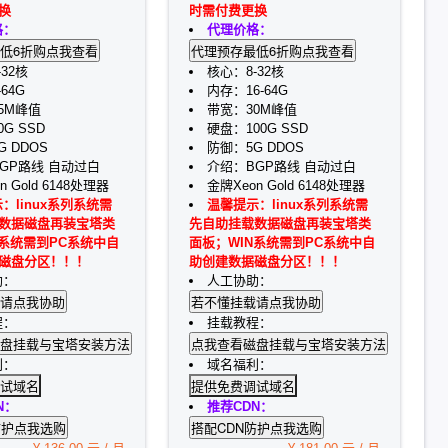
换
时需付费更换
格：
代理价格：
32核
核心：8-32核
64G
内存：16-64G
5M峰值
带宽：30M峰值
G SSD
硬盘：100G SSD
 DDOS
防御：5G DDOS
GP路线 自动过白
介绍：BGP路线 自动过白
n Gold 6148处理器
金牌Xeon Gold 6148处理器
：linux系列系统需
温馨提示：linux系列系统需
数据磁盘再装宝塔类
先自助挂载数据磁盘再装宝塔类
N系统需到PC系统中自
面板；WIN系统需到PC系统中自
磁盘分区！！！
助创建数据磁盘分区！！！
助：
人工协助：
程：
挂载教程：
利：
域名福利：
试域名
提供免费调试域名
N：
推荐CDN：