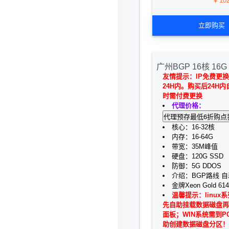
¥ 10
立即购买
广州BGP 16核 16G 
友情提示：IP免费更
24H内。购买后24H
时需付费更换
代理价格：
核心：16-32核
内存：16-64G
带宽：35M峰值
硬盘：120G SSD
防御：5G DDOS
介绍：BGP路线 
金牌Xeon Gold 6
温馨提示：linux
先自助挂载数据磁盘再
面板；WIN系统需到P
助创建数据磁盘分区！