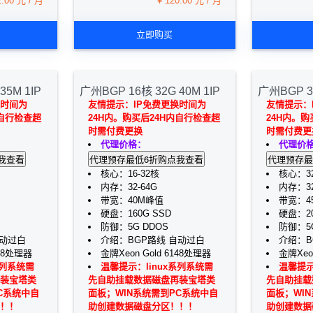
2.00 元 / 月
¥ 120.00 元 / 月
立即购买
35M 1IP
广州BGP 16核 32G 40M 1IP
广州BGP 32
换时间为
友情提示：IP免费更换时间为
友情提示：
内自行检查超
24H内。购买后24H内自行检查超
24H内。购
时需付费更换
时需付费更
代理价格：
代理价
核心：16-32核
核心：3
内存：32-64G
内存：3
带宽：40M峰值
带宽：4
硬盘：160G SSD
硬盘：20
防御：5G DDOS
防御：5G
自动过白
介绍：BGP路线 自动过白
介绍：B
148处理器
金牌Xeon Gold 6148处理器
金牌Xeo
系列系统需
温馨提示：linux系列系统需
温馨提示
装宝塔类
先自助挂载数据磁盘再装宝塔类
先自助挂载
C系统中自
面板；WIN系统需到PC系统中自
面板；WI
！！
助创建数据磁盘分区！！！
助创建数据