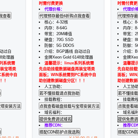
时需付费更换
时需付费更
代理价格：
代理价
核心：4-32核
核心：8-
内存：8-64G
内存：8-
带宽：20M峰值
带宽：2
硬盘：70G SSD
硬盘：80
防御：5G DDOS
防御：5G
自动过白
介绍：BGP路线 自动过白
介绍：B
148处理器
金牌Xeon Gold 6148处理器
金牌Xeo
系列系统需
温馨提示：linux系列系统需
温馨提示
装宝塔类
先自助挂载数据磁盘再装宝塔类
先自助挂载
C系统中自
面板；WIN系统需到PC系统中自
面板；WI
！！
助创建数据磁盘分区！！！
助创建数据
人工协助：
人工协
挂载教程：
挂载教
域名福利：
域名福
提供免费调试域名
提供免费调
推荐CDN：
推荐CD