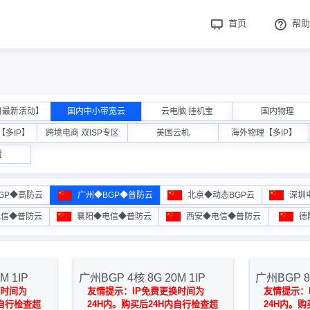
首页
帮助
月最新活动】
国内中小带宽云
云电脑 挂机宝
国内物理
多IP】
跨境电商 双ISP专区
美国云机
海外物理【多IP】
盟
GP◆高防云
广州◆BGP◆普防云
北京◆动态BGP云
深圳
电信◆普防云
襄阳◆电信◆普防云
西安◆电信◆普防云
德
M 1IP
广州BGP 4核 8G 20M 1IP
广州BGP 8核
换时间为
友情提示：IP免费更换时间为
友情提示：
内自行检查超
24H内。购买后24H内自行检查超
24H内。购