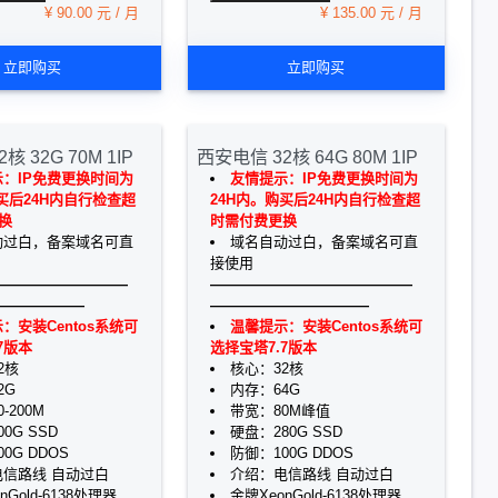
¥ 90.00 元 / 月
¥ 135.00 元 / 月
立即购买
立即购买
核 32G 70M 1IP
西安电信 32核 64G 80M 1IP
：IP免费更换时间为
友情提示：IP免费更换时间为
买后24H内自行检查超
24H内。购买后24H内自行检查超
换
时需付费更换
动过白，备案域名可直
域名自动过白，备案域名可直
接使用
—————————
——————————————
——————
———————————
：安装Centos系统可
温馨提示：安装Centos系统可
7版本
选择宝塔7.7版本
2核
核心：32核
2G
内存：64G
-200M
带宽：80M峰值
0G SSD
硬盘：280G SSD
0G DDOS
防御：100G DDOS
信路线 自动过白
介绍：电信路线 自动过白
nGold-6138处理器
金牌XeonGold-6138处理器