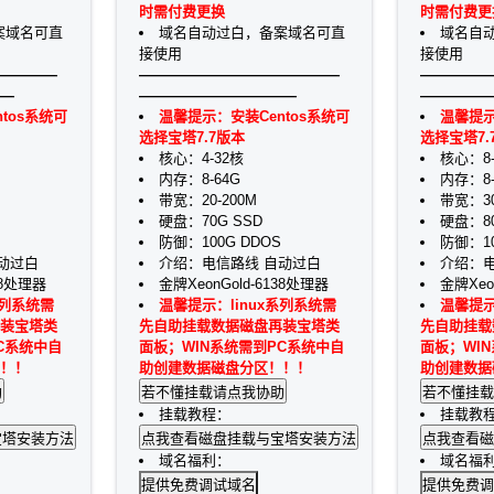
时需付费更换
时需付费更
案域名可直
域名自动过白，备案域名可直
域名自
接使用
接使用
————
——————————————
—————
—
———————————
—————
tos系统可
温馨提示：安装Centos系统可
温馨提示
选择宝塔7.7版本
选择宝塔7.
核心：4-32核
核心：8-
内存：8-64G
内存：8-
带宽：20-200M
带宽：30
硬盘：70G SSD
硬盘：80
防御：100G DDOS
防御：10
动过白
介绍：电信路线 自动过白
介绍：电
38处理器
金牌XeonGold-6138处理器
金牌Xeo
系列系统需
温馨提示：linux系列系统需
温馨提示
装宝塔类
先自助挂载数据磁盘再装宝塔类
先自助挂载
C系统中自
面板；WIN系统需到PC系统中自
面板；WI
！！
助创建数据磁盘分区！！！
助创建数据
挂载教程：
挂载教
域名福利：
域名福
提供免费调试域名
提供免费调