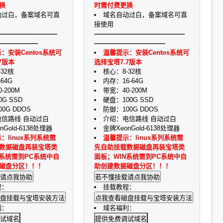
换
时需付费更换
动过白，备案域名可直
域名自动过白，备案域名可直
接使用
—————————
——————————————
——————
———————————
：安装Centos系统可
温馨提示：安装Centos系统可
7版本
选择宝塔7.7版本
32核
核心：8-32核
64G
内存：16-64G
-200M
带宽：40-200M
G SSD
硬盘：100G SSD
0G DDOS
防御：100G DDOS
信路线 自动过白
介绍：电信路线 自动过白
nGold-6138处理器
金牌XeonGold-6138处理器
：linux系列系统需
温馨提示：linux系列系统需
数据磁盘再装宝塔类
先自助挂载数据磁盘再装宝塔类
N系统需到PC系统中自
面板；WIN系统需到PC系统中自
磁盘分区！！！
助创建数据磁盘分区！！！
程：
挂载教程：
利：
域名福利：
试域名
提供免费调试域名