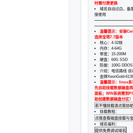
时需付费更换
域名自动过白，备
接使用
——————————
——————————
温馨提示：安装Cen
选择宝塔7.7版本
核心：4-32核
内存：4-64G
带宽：15-200M
硬盘：60G SSD
防御：100G DDOS
介绍：电信路线 自
金牌XeonGold-61
温馨提示：linux
先自助挂载数据磁盘再
面板；WIN系统需到P
助创建数据磁盘分区！
挂载教程：
域名福利：
提供免费调试域名