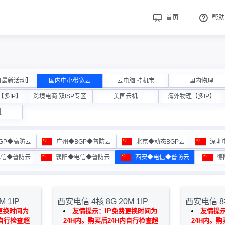
首页
帮助
月最新活动】
国内中小带宽云
云电脑 挂机宝
国内物理
多IP】
跨境电商 双ISP专区
美国云机
海外物理【多IP】
盟
GP◆高防云
广州◆BGP◆普防云
北京◆动态BGP云
深圳
电信◆普防云
襄阳◆电信◆普防云
西安◆电信◆普防云
德
 1IP
西安电信 4核 8G 20M 1IP
西安电信 8核
更换时间为
友情提示：IP免费更换时间为
友情提示
内自行检查超
24H内。购买后24H内自行检查超
24H内。购