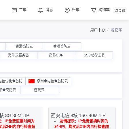
工单
消息
账单
购物车
请登录
用户中心
购物车
香港高防云
香港普防云
海外云服务器
高防CDN
SSL域名证书
电信优化◆普防
泉州◆电信◆普防云
阳◆高防云
游戏云
 8G 30M 1IP
西安电信 8核 16G 40M 1IP
：IP免费更换时间为
友情提示：IP免费更换时间为
买后24H内自行检查超
24H内。购买后24H内自行检查超