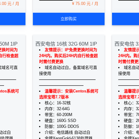
4.00 元 / 月
¥ 75.00 元 / 月
立即购买
50M 1IP
西安电信 16核 32G 60M 1IP
西安电信 32
更换时间为
友情提示：IP免费更换时间为
友情提示
内自行检查超
24H内。购买后24H内自行检查超
24H内。购
时需付费更换
时需付费更
案域名可直
域名自动过白，备案域名可直
域名自
接使用
接使用
————
——————————————
—————
—
———————————
—————
tos系统可
温馨提示：安装Centos系统可
温馨提示
选择宝塔7.7版本
选择宝塔7.
核心：16-32核
核心：3
内存：32-64G
内存：3
带宽：60-200M
带宽：70
硬盘：160G SSD
硬盘：20
防御：100G DDOS
防御：10
动过白
介绍：电信路线 自动过白
介绍：电
38处理器
金牌XeonGold-6138处理器
金牌Xeo